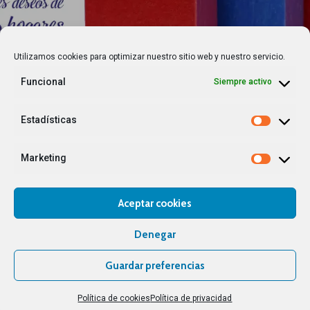
PREVIOUS ARTICLE
NEXT ARTICLE
Utilizamos cookies para optimizar nuestro sitio web y nuestro servicio.
Funcional
Siempre activo
Estadísticas
Siempre le tenemos muy presente y en estas
Marketing
señaladas fechas queremos expresarle nuestro más
sincero deseo de unas pacíficas y felices fiestas, y de
un próspero año 2018.
Aceptar cookies
Denegar
Afectuosamente:
Guardar preferencias
Gesfinc Canarias
Política de cookies
Política de privacidad